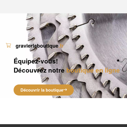
gravierlaboutique
.fr
Équipez-vous!
Découvrez notre
boutique en ligne
Découvrir la boutique