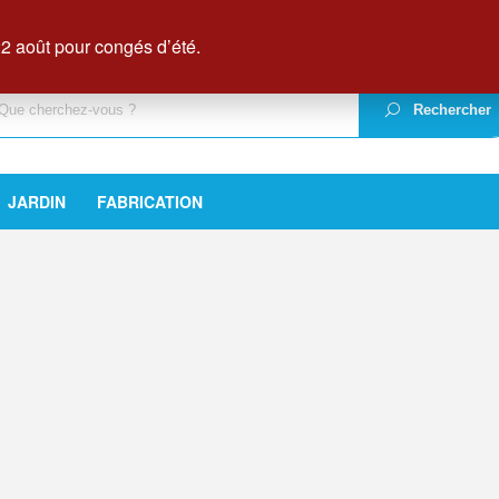
dredi, de 8h00 à 18h00
 août pour congés d’été.
Rechercher
JARDIN
FABRICATION
2ᵉ̀ᵐᵉ transformation
Découvir les produits