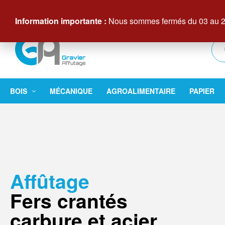
Contactez-nous au +33 (0)3 29 61 83 83 –
Du lundi au ven
Information importante :
Nous sommes fermés du 03 au 22
BOIS
MÉCANIQUE
AGROALIMENTAIRE
PAPIER
Affûtage
1ᵉ̀ʳᵉ transformation
Fers crantés
carbure et acier
Découvir les produits