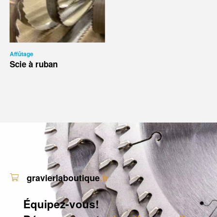
Affûtage
Scie à ruban
gravierlaboutique
.fr
Équipez-vous!